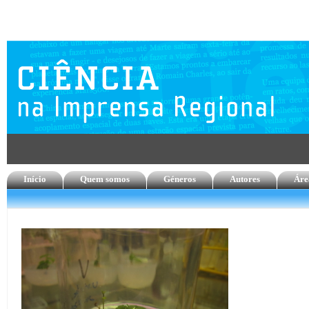
Início
Quem somos
Géneros
Autores
Áre