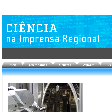
Início
Quem somos
Géneros
Autores
Áre