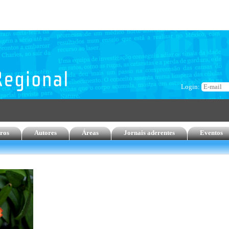
Login:
ros
Autores
Áreas
Jornais aderentes
Eventos