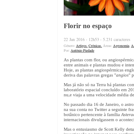
Florir no espaço
22 Jan 2016 - 12h53 - 5.231 caracteres
Género:
Artigos.
Crónicas.
Áreas:
Agronomia
,
As
Por:
António Piedade
As plantas com flor, ou angiospérmica
entre animais e plantas mudou e inte
Hoje, as plantas angiospérmicas engl
deriva das palavras gregas "
angios
" p
Mas já não só na Terra há plantas com
laboratório espacial concluído em 201
nu,e viaja a uma velocidade média de
No passado dia 16 de Janeiro, o astr
na sua conta no Twitter a seguinte fra
botânico pertencente à família
Astera
internacionais divulgassem o aconteci
Mas o entusiasmo de Scott Kelly detu