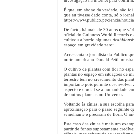
investigação na internet para confirm
É que, em abono da verdade, não foi 
que eu tivesse dado conta, só o jornal
https://www.publico.pt/ciencia/notic
De facto, há mais de 30 anos que vári
oficial do Guinness World Records e e
cultivou a bordo algumas
Arabidopsi
espaço em gravidade zero”.
Acrescenta o jornalista do Público qu
norte-americano Donald Pettit mostra
O cultivo de plantas com flor no esp
plantas no espaço em situações de mi
terrestre tem no crescimento das plant
importante pois permite desenvolver a
aspecto é crucial se a humanidade em
de outros planetas no Universo.
Voltando às zínias, a sua escolha par
aproximação para o passo seguinte qu
semelhante e precisam de florir. O in
Este caso das zínias é mais um exemp
partir de fontes supostamente credíve