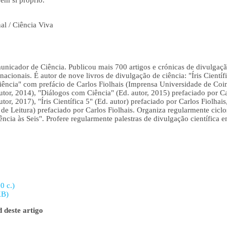
em si próprio.
al / Ciência Viva
icador de Ciência. Publicou mais 700 artigos e crónicas de divulgação
ernacionais. É autor de nove livros de divulgação de ciência: "Íris Cientí
ência" com prefácio de Carlos Fiolhais (Imprensa Universidade de Coim
 autor, 2014), "Diálogos com Ciência" (Ed. autor, 2015) prefaciado por Car
autor, 2017), "Íris Científica 5" (Ed. autor) prefaciado por Carlos Fiolha
e Leitura) prefaciado por Carlos Fiolhais. Organiza regularmente ciclos
ência às Seis". Profere regularmente palestras de divulgação científica em
0 c.)
KB)
 deste artigo