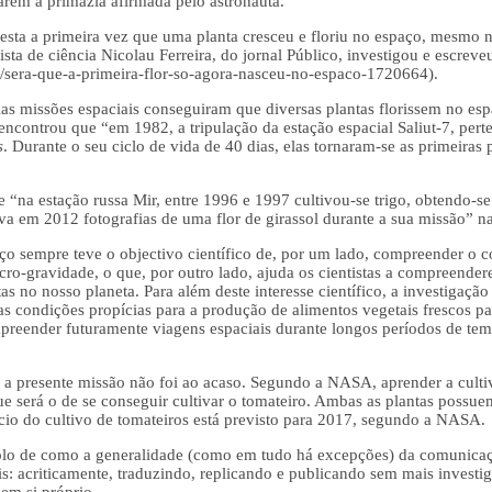
arem a primazia afirmada pelo astronauta.
esta a primeira vez que uma planta cresceu e floriu no espaço, mesmo na
ista de ciência Nicolau Ferreira, do jornal Público, investigou e escreve
ia/sera-que-a-primeira-flor-so-agora-nasceu-no-espaco-1720664).
as missões espaciais conseguiram que diversas plantas florissem no espa
ncontrou que “em 1982, a tripulação da estação espacial Saliut-7, pert
s
. Durante o seu ciclo de vida de 40 dias, elas tornaram-se as primeiras
e “na estação russa Mir, entre 1996 e 1997 cultivou-se trigo, obtendo-se
va em 2012 fotografias de uma flor de girassol durante a sua missão” na
aço sempre teve o objectivo científico de, por um lado, compreender 
cro-gravidade, o que, por outro lado, ajuda os cientistas a compreend
as no nosso planeta. Para além deste interesse científico, a investigação
s condições propícias para a produção de alimentos vegetais frescos par
preender futuramente viagens espaciais durante longos períodos de tem
a a presente missão não foi ao acaso. Segundo a NASA, aprender a culti
e será o de se conseguir cultivar o tomateiro. Ambas as plantas possu
ício do cultivo de tomateiros está previsto para 2017, segundo a NASA.
lo de como a generalidade (como em tudo há excepções) da comunicação 
is: acriticamente, traduzindo, replicando e publicando sem mais invest