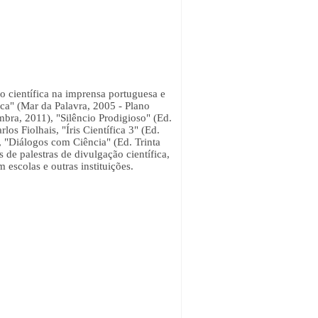
 científica na imprensa portuguesa e
fica" (Mar da Palavra, 2005 - Plano
bra, 2011), "Silêncio Prodigioso" (Ed.
los Fiolhais, "Íris Científica 3" (Ed.
is, "Diálogos com Ciência" (Ed. Trinta
 de palestras de divulgação científica,
 escolas e outras instituições.