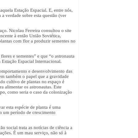
quela Estação Espacial. E, entre nós,
u a verdade sobre esta questão (ver
ço. Nicolau Ferreira consultou o site
encente à então União Soviética,
 plantas com flor a produzir sementes no
 flores e sementes” e que “o astronauta
 Estação Espacial Internacional.
o comportamento e desenvolvimento das
erem também o papel que a gravidade
 do cultivo de plantas no espaço é
a alimentar os astronautas. Este
po, como seria o caso da colonização
var esta espécie de planta é uma
em um período de crescimento
social trata as notícias de ciência a
igações. É um mau serviço, não só à