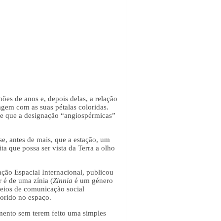
ões de anos e, depois delas, a relação
agem com as suas pétalas coloridas.
-se que a designação “angiospérmicas”
se, antes de mais, que a estação, um
ta que possa ser vista da Terra a olho
ação Espacial Internacional, publicou
r é de uma zínia (
Zinnia
é um género
meios de comunicação social
lorido no espaço.
imento sem terem feito uma simples