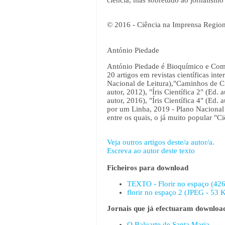
ciência, mas sobretudo ao jornalismo 
© 2016 - Ciência na Imprensa Region
António Piedade
António Piedade é Bioquímico e Comun
20 artigos em revistas científicas int
Nacional de Leitura),"Caminhos de Ci
autor, 2012), "Íris Científica 2" (Ed.
autor, 2016), "Íris Científica 4" (Ed. 
por um Linha, 2019 - Plano Nacional d
entre os quais, o já muito popular "Ci
Veja outros artigos deste/a autor/a.
Escreva ao autor deste texto
Ficheiros para download
TEXTO - Florir no espaço (426
florir no espaço 2 (JPEG - 53 
Jornais que já efectuaram download
O Baluarte de Santa Maria