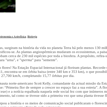
tronomia e Astrofísica
,
Biologia
s, surgiram na história da vida no planeta Terra há pelo menos 130 milh
nsificou-se. As plantas angiospérmicas mudaram os ecossistemas, a pais
obam cerca de 230 mil espécies por toda a biosfera. A propósito, refira
ara "urna", e "
sperma
" para "semente".
 flores! Na Estação Espacial Internacional já floriram plantas. Recorde-
1, encontra-se em órbita baixa (entre 340 km e 353 km), o que possibili
 27,700 km/h, completando 15,77 órbitas por dia.
onauta norte-americano Scott Kelly, comandante da actual missão da Est
se: “Primeira flor de sempre a crescer no espaço faz a sua estreia”. A flo
ceae
) e a notícia espalhada naquela rede social fez com que inúmeros 
mento, tal como se tivesse sido a primeira vez que uma planta tivesse f
rpou a história e os meios de comunicação social publicaram o floresc