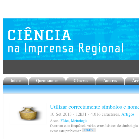
Início
Quem somos
Géneros
Autores
Áre
Utilizar correctamente símbolos e nom
10 Set 2013 - 12h31 - 4.016 caracteres,
Artigos.
Áreas:
Física
,
Metrologia
Ocorrem com frequência vários erros básicos de simbologia e
evitar este problema?