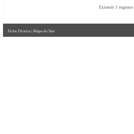
Existem 1 registo
Ficha Técnica
|
Mapa do Site