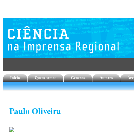
Início
Quem somos
Géneros
Autores
Áre
Paulo Oliveira