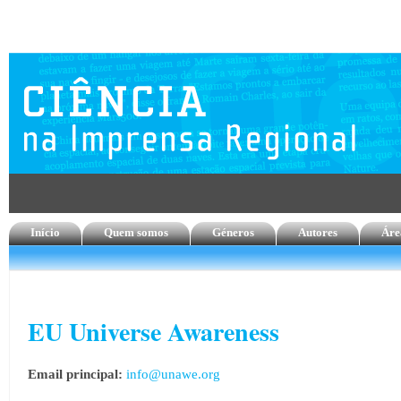
Início
Quem somos
Géneros
Autores
Áre
EU Universe Awareness
Email principal:
info@unawe.org