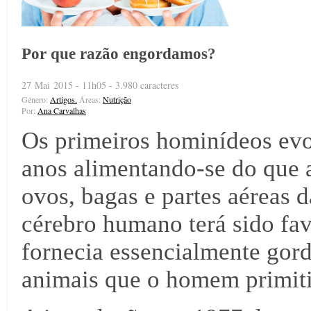
Por que razão engordamos?
27 Mai 2015 - 11h05 - 3.980 caracteres
Género:
Artigos.
Áreas:
Nutrição
Por:
Ana Carvalhas
Os primeiros hominídeos evo
anos alimentando-se do que a
ovos, bagas e partes aéreas 
cérebro humano terá sido fa
fornecia essencialmente gord
animais que o homem primiti