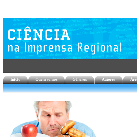
Início
Quem somos
Géneros
Autores
Áre