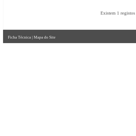
Existem 1 registo
Ficha Técnica
|
Mapa do Site