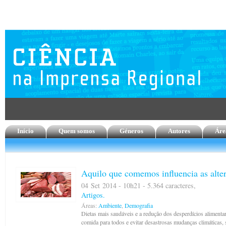
Início
Quem somos
Géneros
Autores
Áre
Aquilo que comemos influencia as alter
04 Set 2014 - 10h21 - 5.364 caracteres,
Artigos.
Áreas:
Ambiente
,
Demografia
Dietas mais saudáveis e a redução dos desperdícios alimenta
comida para todos e evitar desastrosas mudanças climáticas