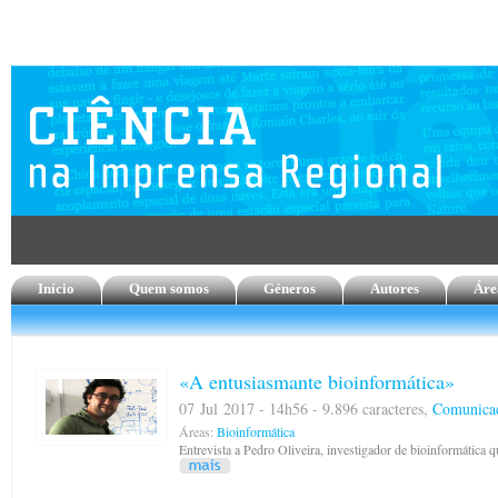
Início
Quem somos
Géneros
Autores
Áre
«A entusiasmante bioinformática»
07 Jul 2017 - 14h56 - 9.896 caracteres,
Comunicad
Áreas:
Bioinformática
Entrevista a Pedro Oliveira, investigador de bioinformática