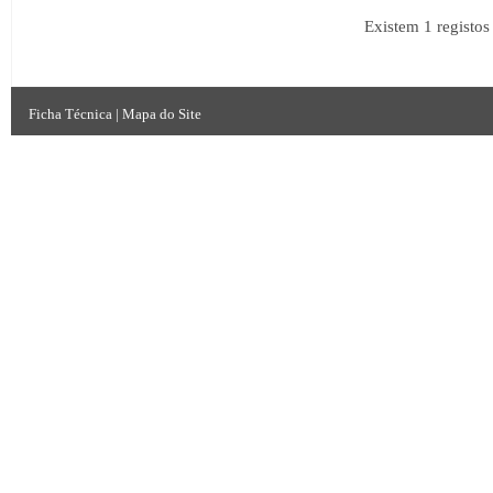
Existem 1 registo
Ficha Técnica
|
Mapa do Site