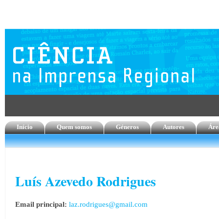
Início
Quem somos
Géneros
Autores
Áre
Luís Azevedo Rodrigues
Email principal:
laz.rodrigues@gmail.com